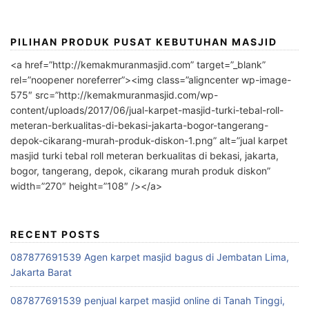
PILIHAN PRODUK PUSAT KEBUTUHAN MASJID
<a href=”http://kemakmuranmasjid.com” target=”_blank”
rel=”noopener noreferrer”><img class=”aligncenter wp-image-
575″ src=”http://kemakmuranmasjid.com/wp-
content/uploads/2017/06/jual-karpet-masjid-turki-tebal-roll-
meteran-berkualitas-di-bekasi-jakarta-bogor-tangerang-
depok-cikarang-murah-produk-diskon-1.png” alt=”jual karpet
masjid turki tebal roll meteran berkualitas di bekasi, jakarta,
bogor, tangerang, depok, cikarang murah produk diskon”
width=”270″ height=”108″ /></a>
RECENT POSTS
087877691539 Agen karpet masjid bagus di Jembatan Lima,
Jakarta Barat
087877691539 penjual karpet masjid online di Tanah Tinggi,