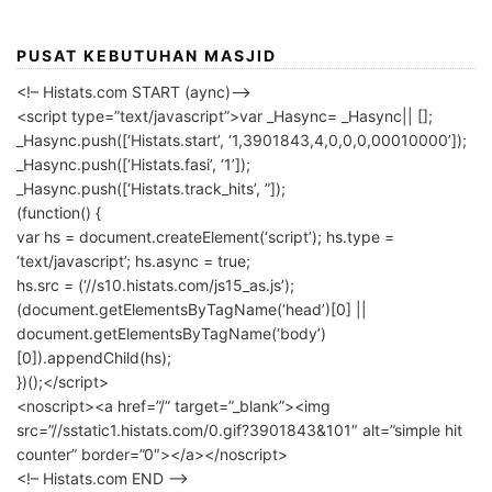
PUSAT KEBUTUHAN MASJID
<!– Histats.com START (aync)–>
<script type=”text/javascript”>var _Hasync= _Hasync|| [];
_Hasync.push([‘Histats.start’, ‘1,3901843,4,0,0,0,00010000’]);
_Hasync.push([‘Histats.fasi’, ‘1’]);
_Hasync.push([‘Histats.track_hits’, ”]);
(function() {
var hs = document.createElement(‘script’); hs.type =
‘text/javascript’; hs.async = true;
hs.src = (‘//s10.histats.com/js15_as.js’);
(document.getElementsByTagName(‘head’)[0] ||
document.getElementsByTagName(‘body’)
[0]).appendChild(hs);
})();</script>
<noscript><a href=”/” target=”_blank”><img
src=”//sstatic1.histats.com/0.gif?3901843&101″ alt=”simple hit
counter” border=”0″></a></noscript>
<!– Histats.com END –>