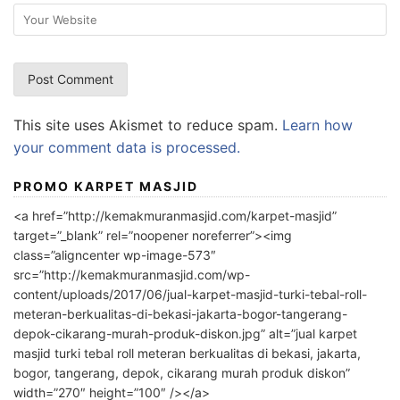
This site uses Akismet to reduce spam.
Learn how
your comment data is processed.
PROMO KARPET MASJID
<a href=”http://kemakmuranmasjid.com/karpet-masjid”
target=”_blank” rel=”noopener noreferrer”><img
class=”aligncenter wp-image-573″
src=”http://kemakmuranmasjid.com/wp-
content/uploads/2017/06/jual-karpet-masjid-turki-tebal-roll-
meteran-berkualitas-di-bekasi-jakarta-bogor-tangerang-
depok-cikarang-murah-produk-diskon.jpg” alt=”jual karpet
masjid turki tebal roll meteran berkualitas di bekasi, jakarta,
bogor, tangerang, depok, cikarang murah produk diskon”
width=”270″ height=”100″ /></a>