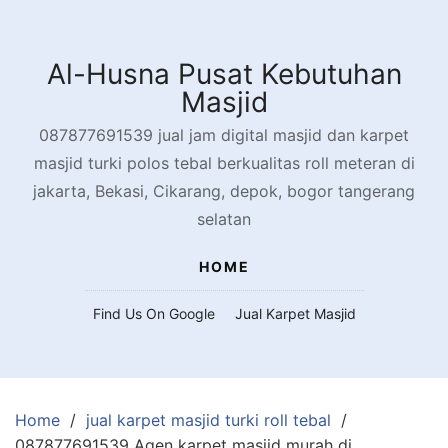
Skip
to
content
Al-Husna Pusat Kebutuhan
Masjid
087877691539 jual jam digital masjid dan karpet
masjid turki polos tebal berkualitas roll meteran di
jakarta, Bekasi, Cikarang, depok, bogor tangerang
selatan
HOME
Find Us On Google
Jual Karpet Masjid
Home
jual karpet masjid turki roll tebal
087877691539 Agen karpet masjid murah di