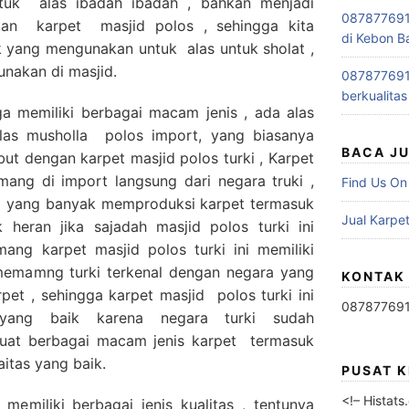
ntuk alas ibadah ibadah , bahkan menjadi
0878776915
kan karpet masjid polos , sehingga kita
di Kebon B
 yang mengunakan untuk alas untuk sholat ,
unakan di masjid.
0878776915
berkualitas
ga memiliki berbagai macam jenis , ada alas
alas musholla polos import, yang biasanya
BACA J
but dengan karpet masjid polos turki , Karpet
mang di import langsung dari negara truki ,
Find Us On
a yang banyak memproduksi karpet termasuk
Jual Karpet
 heran jika sajadah masjid polos turki ini
ang karpet masjid polos turki ini memiliki
 memamng turki terkenal dengan negara yang
KONTAK
et , sehingga karpet masjid polos turki ini
08787769
t yang baik karena negara turki sudah
at berbagai macam jenis karpet termasuk
itas yang baik.
PUSAT 
<!– Histat
 memiliki berbagai jenis kualitas , tentunya