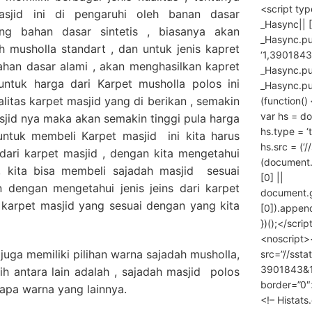
<script ty
asjid ini di pengaruhi oleh banan dasar
_Hasync|| [
ng bahan dasar sintetis , biasanya akan
_Hasync.pus
h musholla standart , dan untuk jenis kapret
‘1,3901843
han dasar alami , akan menghasilkan kapret
_Hasync.push
ntuk harga dari Karpet musholla polos ini
_Hasync.push
litas karpet masjid yang di berikan , semakin
(function() 
var hs = do
asjid nya maka akan semakin tinggi pula harga
hs.type = ‘
untuk membeli Karpet masjid ini kita harus
hs.src = (‘/
 dari karpet masjid , dengan kita mengetahui
(document
id, kita bisa membeli sajadah masjid sesuai
[0] ||
 dengan mengetahui jenis jeins dari karpet
document.
 karpet masjid yang sesuai dengan yang kita
[0]).append
})();</scrip
<noscript>
 juga memiliki pilihan warna sajadah musholla,
src=”//ssta
3901843&10
ih antara lain adalah , sajadah masjid polos
border=”0″
rapa warna yang lainnya.
<!– Histat