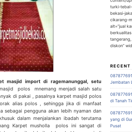
content/up
turki-tebal
bekasi-jak
cikarang-m
alt=”jual ka
berkualitas
tangerang,
diskon” wi
RECENT
0878776915
 masjid import di ragemanunggal, setu
Jembatan L
masjid polos mnemang menjadi salah satu
0878776915
nyak di pakai , pasalnya karpet masjid polos
di Tanah Ti
orak alias polos , sehingga jika di manfaat
kita sebagai pengguna akan lebih nyaman dan
087877691
 khusuk dalam menjalankan ibadah terutama
yang di Gu
mang Karpet musholla polos ini sangat di
Pusat