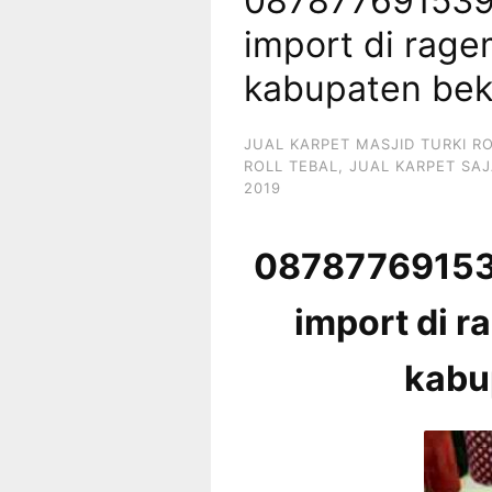
087877691539 
import di rag
kabupaten bek
JUAL KARPET MASJID TURKI R
ROLL TEBAL
,
JUAL KARPET SAJ
2019
087877691539
import di 
kabu