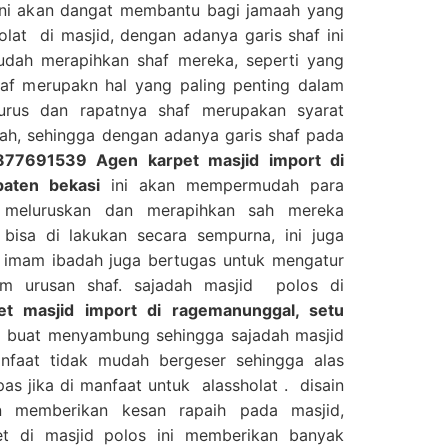
 ini akan dangat membantu bagi jamaah yang
lat di masjid, dengan adanya garis shaf ini
dah merapihkan shaf mereka, seperti yang
haf merupakn hal yang paling penting dalam
lurus dan rapatnya shaf merupakan syarat
ah, sehingga dengan adanya garis shaf pada
77691539 Agen karpet masjid import di
paten bekasi
ini akan mempermudah para
 meluruskan dan merapihkan sah mereka
bisa di lakukan secara sempurna, ini juga
imam ibadah juga bertugas untuk mengatur
am urusan shaf. sajadah masjid polos di
 masjid import di ragemanunggal, setu
di buat menyambung sehingga sajadah masjid
nfaat tidak mudah bergeser sehingga alas
s jika di manfaat untuk alassholat . disain
 memberikan kesan rapaih pada masjid,
t di masjid polos ini memberikan banyak