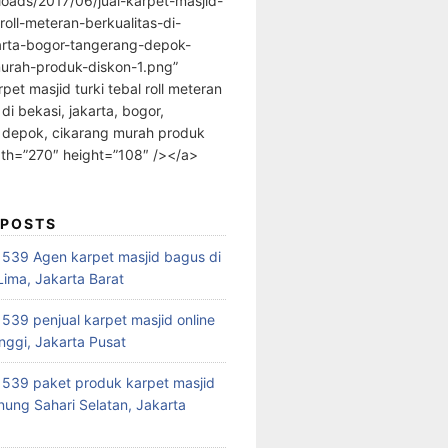
loads/2017/06/jual-karpet-masjid-
-roll-meteran-berkualitas-di-
arta-bogor-tangerang-depok-
urah-produk-diskon-1.png”
rpet masjid turki tebal roll meteran
 di bekasi, jakarta, bogor,
 depok, cikarang murah produk
dth=”270″ height=”108″ /></a>
 POSTS
39 Agen karpet masjid bagus di
ima, Jakarta Barat
39 penjual karpet masjid online
nggi, Jakarta Pusat
539 paket produk karpet masjid
nung Sahari Selatan, Jakarta