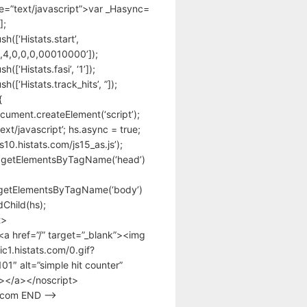
pe=”text/javascript”>var _Hasync=
];
h([‘Histats.start’,
,4,0,0,0,00010000’]);
([‘Histats.fasi’, ‘1’]);
([‘Histats.track_hits’, ”]);
{
cument.createElement(‘script’);
text/javascript’; hs.async = true;
/s10.histats.com/js15_as.js’);
.getElementsByTagName(‘head’)
getElementsByTagName(‘body’)
Child(hs);
t>
<a href=”/” target=”_blank”><img
tic1.histats.com/0.gif?
1″ alt=”simple hit counter”
></a></noscript>
s.com END –>