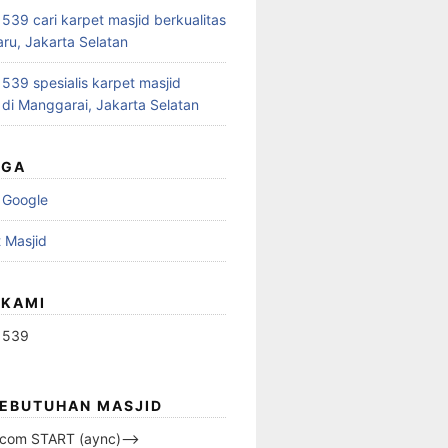
39 cari karpet masjid berkualitas
aru, Jakarta Selatan
39 spesialis karpet masjid
 di Manggarai, Jakarta Selatan
UGA
 Google
 Masjid
 KAMI
1539
KEBUTUHAN MASJID
s.com START (aync)–>