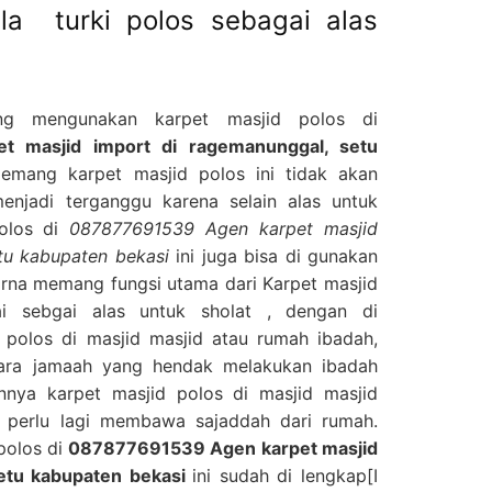
lla turki polos sebagai alas
ng mengunakan karpet masjid polos di
 masjid import di ragemanunggal, setu
emang karpet masjid polos ini tidak akan
enjadi terganggu karena selain alas untuk
polos di
087877691539 Agen karpet masjid
tu kabupaten bekasi
ini juga bisa di gunakan
karna memang fungsi utama dari Karpet masjid
i sebgai alas untuk sholat , dengan di
 polos di masjid masjid atau rumah ibadah,
ara jamaah yang hendak melakukan ibadah
nya karpet masjid polos di masjid masjid
 perlu lagi membawa sajaddah dari rumah.
 polos di
087877691539 Agen karpet masjid
setu kabupaten bekasi
ini sudah di lengkap[I