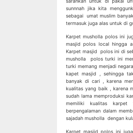
sarankan untuk di pakai u
sunnnah jika kita menggun
sebagai umat muslim banyak
termasuk juga alas untuk di g
Karpet musholla polos ini ju
masjid polos local hingga 
Karpet masjid polos ini di se
musholla polos turki ini me
turki memang menjadi negar
kapet masjid , sehingga tak
banyak di cari , karena mem
kualitas yang baik , karena
sudah lama memproduksi karp
memiliki kualitas karpe
berpengalaman dalam membu
sajadah musholla dengan kula
Karpet masjid polos ini juga