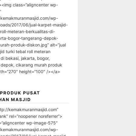
”><img class=”aligncenter wp-
″
//kemakmuranmasjid.com/wp-
loads/2017/06/jual-karpet-masjid-
-roll-meteran-berkualitas-di-
arta-bogor-tangerang-depok-
urah-produk-diskon.jpg” alt=”jual
id turki tebal roll meteran
 di bekasi, jakarta, bogor,
 depok, cikarang murah produk
dth=”270″ height=”100″ /></a>
 PRODUK PUSAT
HAN MASJID
ttp://kemakmuranmasjid.com”
ank” rel=”noopener noreferrer”>
=”aligncenter wp-image-575″
//kemakmuranmasjid.com/wp-