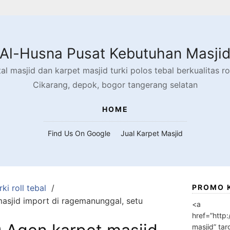
Al-Husna Pusat Kebutuhan Masji
l masjid dan karpet masjid turki polos tebal berkualitas rol
Cikarang, depok, bogor tangerang selatan
HOME
Find Us On Google
Jual Karpet Masjid
ki roll tebal
PROMO 
sjid import di ragemanunggal, setu
<a
href=”http
masjid” tar