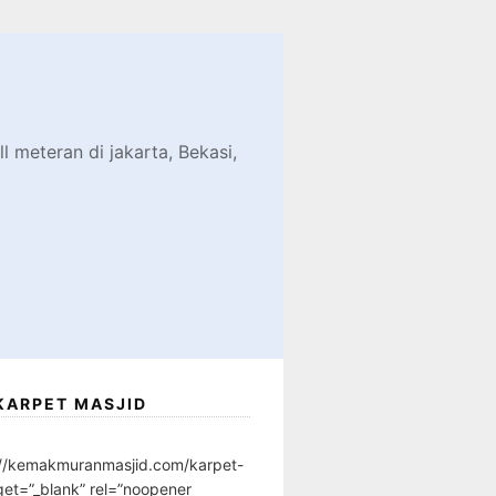
d
l meteran di jakarta, Bekasi,
KARPET MASJID
://kemakmuranmasjid.com/karpet-
get=”_blank” rel=”noopener