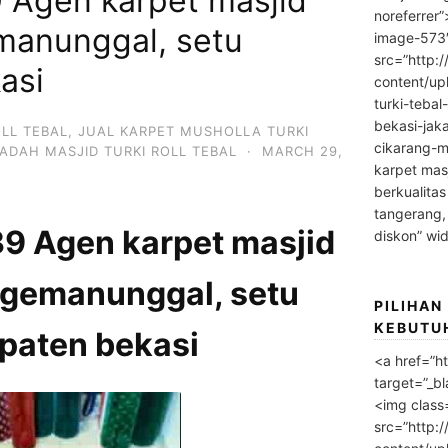
Agen karpet masjid
noreferrer
emanunggal, setu
image-573
src=”http:
asi
content/up
turki-tebal
bekasi-jak
OLL TEBAL
,
JUAL KARPET MUSHOLLA TURKI
cikarang-m
ADAH MASJID TURKI ROLL TEBAL
·
MARCH 29,
karpet masj
berkualitas
tangerang,
 Agen karpet masjid
diskon” wi
ragemanunggal, setu
PILIHAN
KEBUTU
paten bekasi
<a href=”h
target=”_bl
<img class
src=”http: