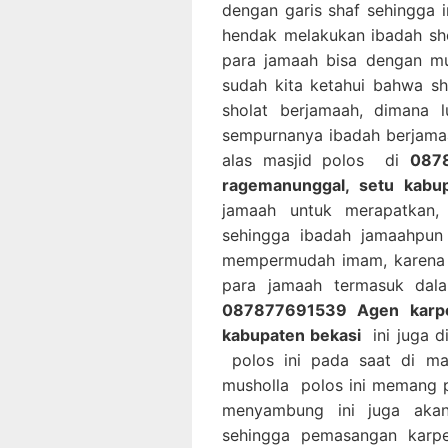
dengan garis shaf sehingga
hendak melakukan ibadah sho
para jamaah bisa dengan mu
sudah kita ketahui bahwa s
sholat berjamaah, dimana 
sempurnanya ibadah berjama
alas masjid polos di
0878
ragemanunggal, setu kabu
jamaah untuk merapatkan,
sehingga ibadah jamaahpun 
mempermudah imam, karena 
para jamaah termasuk dal
087877691539 Agen karpet
kabupaten bekasi
ini juga 
polos ini pada saat di ma
musholla polos ini memang pa
menyambung ini juga akan
sehingga pemasangan karpe