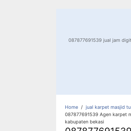
Skip
to
content
087877691539 jual jam digita
Home
jual karpet masjid tur
087877691539 Agen karpet ma
kabupaten bekasi