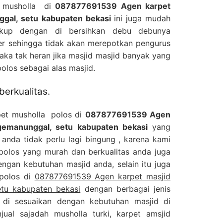
t musholla di
087877691539 Agen karpet
ggal, setu kabupaten bekasi
ini juga mudah
ukup dengan di bersihkan debu debunya
 sehingga tidak akan merepotkan pengurus
aka tak heran jika masjid masjid banyak yang
los sebagai alas masjid.
berkualitas.
pet musholla polos di
087877691539 Agen
agemanunggal, setu kabupaten bekasi
yang
anda tidak perlu lagi bingung , karena kami
 polos yang murah dan berkualitas anda juga
ngan kebutuhan masjid anda, selain itu juga
 polos di
087877691539 Agen karpet masjid
etu kabupaten bekasi
dengan berbagai jenis
 di sesuaikan dengan kebutuhan masjid di
jual sajadah musholla turki, karpet amsjid