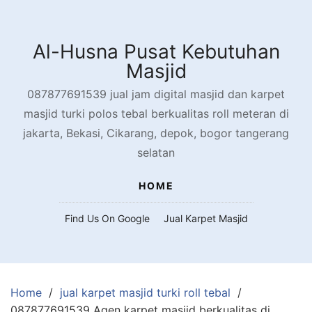
Skip
to
content
Al-Husna Pusat Kebutuhan
Masjid
087877691539 jual jam digital masjid dan karpet
masjid turki polos tebal berkualitas roll meteran di
jakarta, Bekasi, Cikarang, depok, bogor tangerang
selatan
HOME
Find Us On Google
Jual Karpet Masjid
Home
jual karpet masjid turki roll tebal
087877691539 Agen karpet masjid berkualitas di