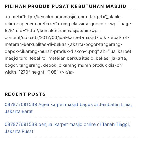
PILIHAN PRODUK PUSAT KEBUTUHAN MASJID
<a href=”http://kemakmuranmasjid.com” target=”_blank”
rel=”noopener noreferrer”><img class=”aligncenter wp-image-
575″ src=”http://kemakmuranmasjid.com/wp-
content/uploads/2017/06/jual-karpet-masjid-turki-tebal-roll-
meteran-berkualitas-di-bekasi-jakarta-bogor-tangerang-
depok-cikarang-murah-produk-diskon-1.png” alt=”jual karpet
masjid turki tebal roll meteran berkualitas di bekasi, jakarta,
bogor, tangerang, depok, cikarang murah produk diskon”
width=”270″ height=”108″ /></a>
RECENT POSTS
087877691539 Agen karpet masjid bagus di Jembatan Lima,
Jakarta Barat
087877691539 penjual karpet masjid online di Tanah Tinggi,
Jakarta Pusat