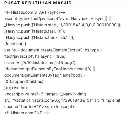
PUSAT KEBUTUHAN MASJID
<!– Histats.com START (aync)–>
<script type=”text/javascript”>var _Hasync= _Hasync|| [];
_Hasync.push([‘Histats.start’, ‘1,3901843,4,0,0,0,00010000’]);
_Hasync.push([‘Histats.fasi’, ‘1’]);
_Hasync.push([‘Histats.track_hits’, ”]);
(function() {
var hs = document.createElement(‘script’); hs.type =
‘text/javascript’; hs.async = true;
hs.src = (‘//s10.histats.com/js15_as.js’);
(document.getElementsByTagName(‘head’)[0] ||
document.getElementsByTagName(‘body’)
[0]).appendChild(hs);
})();</script>
<noscript><a href=”/” target=”_blank”><img
src=”//sstatic1.histats.com/0.gif?3901843&101″ alt=”simple hit
counter” border=”0″></a></noscript>
<!– Histats.com END –>