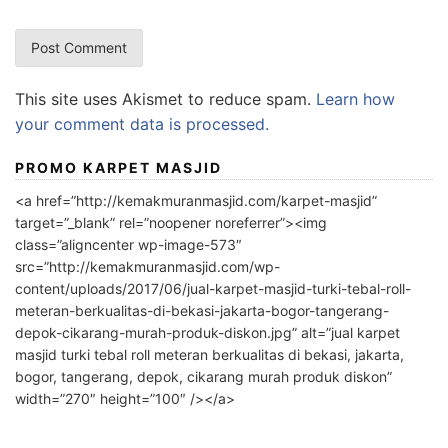
This site uses Akismet to reduce spam.
Learn how
your comment data is processed.
PROMO KARPET MASJID
<a href=”http://kemakmuranmasjid.com/karpet-masjid”
target=”_blank” rel=”noopener noreferrer”><img
class=”aligncenter wp-image-573″
src=”http://kemakmuranmasjid.com/wp-
content/uploads/2017/06/jual-karpet-masjid-turki-tebal-roll-
meteran-berkualitas-di-bekasi-jakarta-bogor-tangerang-
depok-cikarang-murah-produk-diskon.jpg” alt=”jual karpet
masjid turki tebal roll meteran berkualitas di bekasi, jakarta,
bogor, tangerang, depok, cikarang murah produk diskon”
width=”270″ height=”100″ /></a>